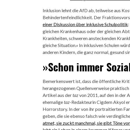
Inklusion lehnt die AfD ab, teilweise aus Ko
Behindertenfeindlichkeit. Der Fraktionsvor
einer Diskussion über inklusive Schulpolitik
:
gleichen Krankenhaus oder der gleichen Ab
Krankheiten, schweren ansteckenden Krankheit
gleiche Situation.« In inklusiven Schulen w
anderen Kindern, die ganz normal, gesund sin
»Schon immer Sozia
Bemerkenswert ist, dass die öffentliche Krit
herangezogenen Quellenverweise praktisch kei
Artikel aus der
taz
von 2011, auf den in der 
ehemalige
taz
-Redakteurin Cigdem Akyol erz
Horrorstory. In der von ihr portraitierten Fa
geben, die sie ebenso falsch wie verdinglich
atmet, sie zuckt manchmal, sie gibt Töne von
lebt ein Leben in einem krummen Körper und i