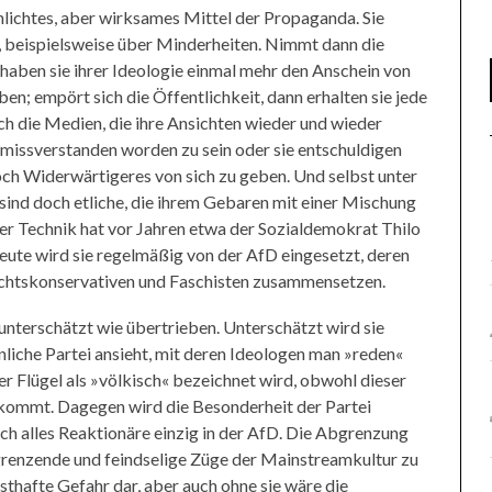
hlichtes, aber wirksames Mittel der Propaganda. Sie
ch, beispielsweise über Minderheiten. Nimmt dann die
 haben sie ihrer Ideologie einmal mehr den Anschein von
n; empört sich die Öffentlichkeit, dann erhalten sie jede
h die Medien, die ihre Ansichten wieder und wieder
 missverstanden worden zu sein oder sie entschuldigen
noch Widerwärtigeres von sich zu geben. Und selbst unter
, sind doch etliche, die ihrem Gebaren mit einer Mischung
ser Technik hat vor Jahren etwa der Sozialdemokrat Thilo
ute wird sie regelmäßig von der AfD eingesetzt, deren
echtskonservativen und Faschisten zusammensetzen.
unterschätzt wie übertrieben. Unterschätzt wird sie
nliche Partei ansieht, mit deren Ideologen man »reden«
rer Flügel als »völkisch« bezeichnet wird, obwohl dieser
l kommt. Dagegen wird die Besonderheit der Partei
ich alles Reaktionäre einzig in der AfD. Die Abgrenzung
grenzende und feindselige Züge der Mainstreamkultur zu
nsthafte Gefahr dar, aber auch ohne sie wäre die