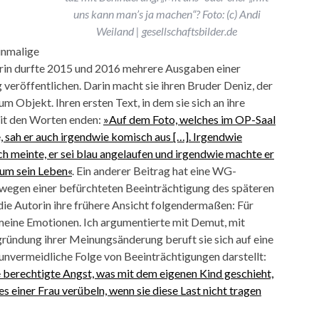
uns kann man’s ja machen“? Foto: (c) Andi
Weiland | gesellschaftsbilder.de
einmalige
orin durfte 2015 und 2016 mehrere Ausgaben einer
eröffentlichen. Darin macht sie ihren Bruder Deniz, der
Objekt. Ihren ersten Text, in dem sie sich an ihre
 mit den Worten enden:
»Auf dem Foto, welches im OP-Saal
 sah er auch irgendwie komisch aus […]. Irgendwie
ch meinte, er sei blau angelaufen und irgendwie machte er
 um sein Leben«
. Ein anderer Beitrag hat eine WG-
egen einer befürchteten Beeinträchtigung des späteren
ie Autorin ihre frühere Ansicht folgendermaßen: Für
r meine Emotionen. Ich argumentierte mit Demut, mit
ründung ihrer Meinungsänderung beruft sie sich auf eine
 unvermeidliche Folge von Beeinträchtigungen darstellt:
 berechtigte Angst, was mit dem eigenen Kind geschieht,
 einer Frau verübeln, wenn sie diese Last nicht tragen