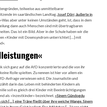
stengründen, teilweise aus unmittelbarer
sitzende im saarländischen Landtag,
Josef Dörr, äußerte in
 »Was aber unter keinen Umständen geht, ist, dass in dem
teilung dann auch Menschen sind mit übertragbaren
en. Das ist ein Bild. Aber in der Schule haben wir die
ürden »Kinder mit Downsyndrom unterrichtet […] mit
d«.
lleistungen«
ik sich ganz auf die AfD konzentrierte und die von ihr
ne Rolle spielten. Zu nennen ist hier vor allem ein
AfD-Anfrage verwiesen wird. Die Journalistin und
ählt darin das Leben mit behinderten Kindern als
milie soll es gleich drei Kinder mit Beeinträchtigungen
end als »Inzestkinder« bezeichnet.
»Sinem Gündogdu
 sich […], eine Träne fließt über ihre weiche Wange. Sinem
st in ihrem Geist isoliert. Das Mädchen […] kann nicht