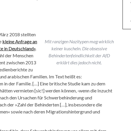
 März 2018 stellten
ne
kleine Anfrage an
Mit ranzigen Nazitypen mag wirklich
e in Deutschland«
.
keiner kuscheln. Die obsessive
Zahl der Menschen
Behindertenfeindlichkeit der AfD
ent zwischen 2013
erklärt dies jedoch nicht.
edienberichte zu
d arabischen Familien. Im Text heißt es:
 in der Familie. […] Eine britische Studie kam zu dem
e hätten vermieten [sic!] werden können, ›wenn die Inzucht
nach den Ursachen für Schwerbehinderung und
ch der »Zahl der Behinderten […], insbesondere die
denen« sowie nach deren Migrationshintergrund und
arauf hin, dass Schwerbehinderung vor allem mit dem