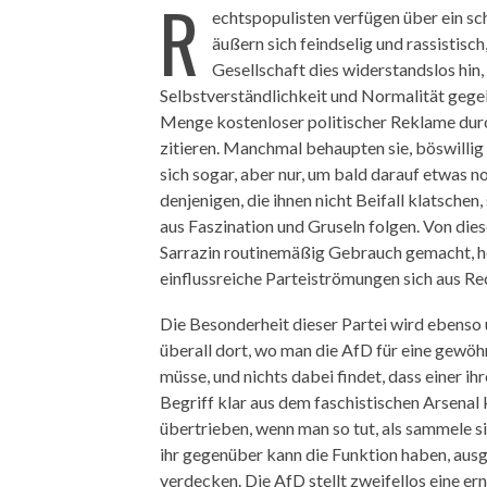
R
echtspopulisten verfügen über ein sc
äußern sich feindselig und rassistis
Gesellschaft dies widerstandslos hin,
Selbstverständlichkeit und Normalität gegebe
Menge kostenloser politischer Reklame durc
zitieren. Manchmal behaupten sie, böswillig
sich sogar, aber nur, um bald darauf etwas 
denjenigen, die ihnen nicht Beifall klatschen
aus Faszination und Gruseln folgen. Von die
Sarrazin routinemäßig Gebrauch gemacht, he
einflussreiche Parteiströmungen sich aus R
Die Besonderheit dieser Partei wird ebenso 
überall dort, wo man die AfD für eine gewöh
müsse, und nichts dabei findet, dass einer ih
Begriff klar aus dem faschistischen Arsena
übertrieben, wenn man so tut, als sammele s
ihr gegenüber kann die Funktion haben, aus
verdecken. Die AfD stellt zweifellos eine er