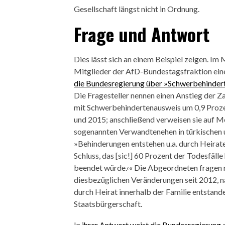
Gesellschaft längst nicht in Ordnung.
Frage und Antwort
Dies lässt sich an einem Beispiel zeigen. Im
Mitglieder der AfD-Bundestagsfraktion ei
die Bundesregierung über »Schwerbehindert
Die Fragesteller nennen einen Anstieg der 
mit Schwerbehindertenausweis um 0,9 Proz
und 2015; anschließend verweisen sie auf M
sogenannten Verwandtenehen in türkischen un
»Behinderungen entstehen u.a. durch Heiraten
Schluss, das [sic!] 60 Prozent der Todesfäll
beendet würde.‹« Die Abgeordneten fragen 
diesbezüglichen Veränderungen seit 2012, na
durch Heirat innerhalb der Familie entstan
Staatsbürgerschaft.
In
ihrer Antwort weist die Bundesregierung
d