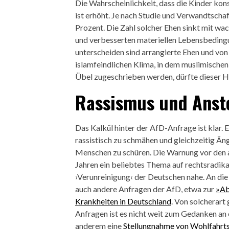
Die Wahrscheinlichkeit, dass die Kinder ko
ist erhöht. Je nach Studie und Verwandtsch
Prozent. Die Zahl solcher Ehen sinkt mit wa
und verbesserten materiellen Lebensbeding
unterscheiden sind arrangierte Ehen und vo
islamfeindlichen Klima, in dem muslimische
Übel zugeschrieben werden, dürfte dieser H
Rassismus und Anst
Das Kalkül hinter der AfD-Anfrage ist klar. 
rassistisch zu schmähen und gleichzeitig Än
Menschen zu schüren. Die Warnung vor den 
Jahren ein beliebtes Thema auf rechtsradika
›Verunreinigung‹ der Deutschen nahe. An die
auch andere Anfragen der AfD, etwa zur
»Ab
Krankheiten in Deutschland
. Von solcherart
Anfragen ist es nicht weit zum Gedanken an 
anderem eine
Stellungnahme von Wohlfahrt