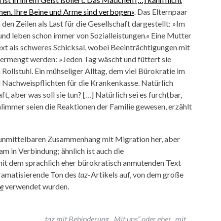
men. Ihre Beine und Arme sind verbogen«
. Das Elternpaar
den Zeilen als Last für die Gesellschaft dargestellt: »Im
und leben schon immer von Sozialleistungen.« Eine Mutter
ext als schweres Schicksal, wobei Beeinträchtigungen mit
vermengt werden: »Jeden Tag wäscht und füttert sie
Rollstuhl. Ein mühseliger Alltag, dem viel Bürokratie im
d Nachweispflichten für die Krankenkasse. Natürlich
, aber was soll sie tun? […] Natürlich sei es furchtbar,
hlimmer seien die Reaktionen der Familie gewesen, erzählt
n unmittelbaren Zusammenhang mit Migration her, aber
am in Verbindung; ähnlich ist auch die
mit dem sprachlich eher bürokratisch anmutenden Text
dramatisierende Ton des
taz
-Artikels auf, von dem große
ne
verwendet wurden.
taz mit Behinderung. „Mit uns“ oder eher „mit