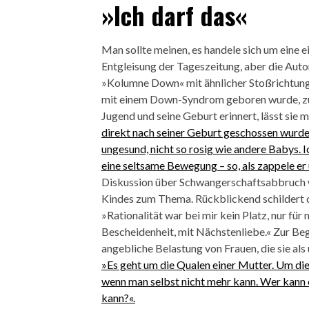
»Ich darf das«
Man sollte meinen, es handele sich um eine 
Entgleisung der Tageszeitung, aber die Aut
»Kolumne Down« mit ähnlicher Stoßrichtung v
mit einem Down-Syndrom geboren wurde, zum 
Jugend und seine Geburt erinnert, lässt sie
direkt nach seiner Geburt geschossen wurde,
ungesund, nicht so rosig wie andere Babys. I
eine seltsame Bewegung – so, als zappele er
Diskussion über Schwangerschaftsabbruch w
Kindes zum Thema. Rückblickend schildert d
»Rationalität war bei mir kein Platz, nur fü
Bescheidenheit, mit Nächstenliebe.« Zur Beg
angebliche Belastung von Frauen, die sie als
»Es geht um die Qualen einer Mutter. Um die
wenn man selbst nicht mehr kann. Wer kann es
kann?«.