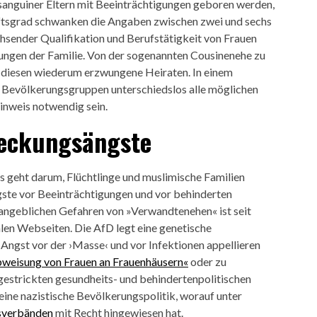
nsanguiner Eltern mit Beeinträchtigungen geboren werden,
aftsgrad schwanken die Angaben zwischen zwei und sechs
chsender Qualifikation und Berufstätigkeit von Frauen
ungen der Familie. Von der sogenannten Cousinenehe zu
n diesen wiederum erzwungene Heiraten. In einem
n Bevölkerungsgruppen unterschiedslos alle möglichen
inweis notwendig sein.
eckungsängste
Es geht darum, Flüchtlinge und muslimische Familien
gste vor Beeinträchtigungen und vor behinderten
angeblichen Gefahren von »Verwandtenehen« ist seit
len Webseiten. Die AfD legt eine genetische
 Angst vor der ›Masse‹ und vor Infektionen appellieren
weisung von Frauen an Frauenhäusern«
oder zu
 gestrickten gesundheits- und behindertenpolitischen
eine nazistische Bevölkerungspolitik, worauf unter
sverbänden
mit Recht hingewiesen hat.