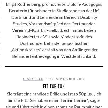
S
Birgit Rothenberg, promovierte Diplom-Pädagogin,
Beraterin für behinderte Studierende an der Uni
Dortmund und Lehrende im Bereich Disability
Studies, Vorstandsmitglied des Dortmunder
Vereins „MOBILE – Selbstbestimmtes Leben
Behinderter e.V.“ sowie Moderatorin des
TEN
Dortmunder behindertenpolitischen
„Aktionskreises“ erzählt von den Anfängen der
SUM
Behindertenbewegung in Westdeutschland.
CHUTZERKLÄRUNG
AUSGABE #8
26. SEPTEMBER 2012
FIT FOR FUN
Sie trägt eine randlose Brille und ist so 50 plus. „Ich
bin die Rita. Sie haben einen Termin bei mir.“, sagte
sie und führt mich in einen schmalen Raum mit einer