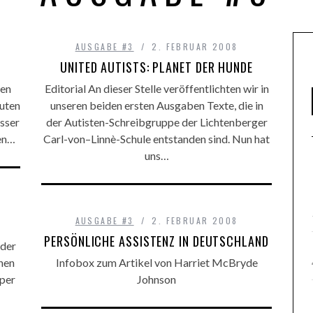
AUSGABE #3
2. FEBRUAR 2008
UNITED AUTISTS: PLANET DER HUNDE
zen
Editorial An dieser Stelle veröffentlichten wir in
uten
unseren beiden ersten Ausgaben Texte, die in
sser
der Autisten-Schreibgruppe der Lichtenberger
en…
Carl-von–Linnè-Schule entstanden sind. Nun hat
uns…
AUSGABE #3
2. FEBRUAR 2008
PERSÖNLICHE ASSISTENZ IN DEUTSCHLAND
 der
nen
Infobox zum Artikel von Harriet McBryde
rper
Johnson