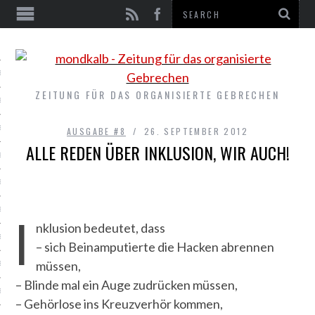
EN
E #9
ZEITUNG FÜR DAS ORGANISIERTE GEBRECHEN
E #8
E #7
AUSGABE #8
26. SEPTEMBER 2012
ALLE REDEN ÜBER INKLUSION, WIR AUCH!
E #6
E #5
E #4
I
nklusion bedeutet, dass
E #3
– sich Beinamputierte die Hacken abrennen
müssen,
E #2
– Blinde mal ein Auge zudrücken müssen,
E #1
– Gehörlose ins Kreuzverhör kommen,