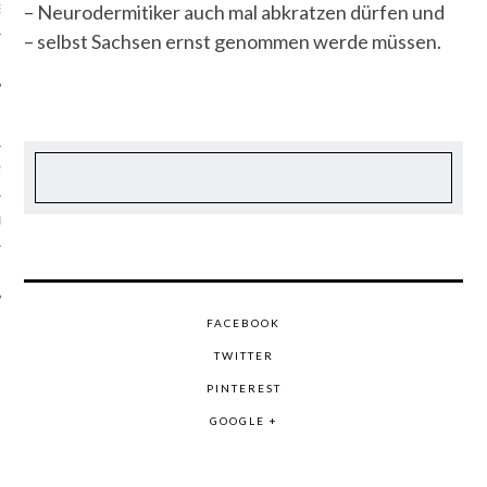
– Neurodermitiker auch mal abkratzen dürfen und
S
– selbst Sachsen ernst genommen werde müssen.
TEN
SUM
CHUTZERKLÄRUNG
FACEBOOK
TWITTER
PINTEREST
GOOGLE +