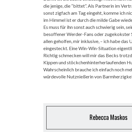
die jenige, die “bittet”. Als Partnerin im Ver
sonst zigfach am Tag eingeht, komme ich nic
im Himmel ist er durch die milde Gabe wied
Es muss für ihn sonst auch schwierig sein, s
besoffener Werder-Fans oder zugekokster S
allen geholfen, mir inklusive, – ich habe da
eingesteckt. Eine Win-Win-Situation eigentli
Richtig schmecken will mir das Becks trotzd
Kippen und stöckchenhinterherlaufenden Hu
Wahrscheinlich brauche ich einfach noch me
würdevolle Nutznießerin von Barmherzigkei
Rebecca Maskos