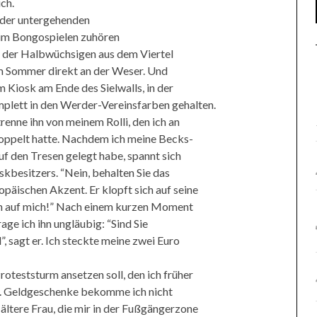
ch.
n der untergehenden
eim Bongospielen zuhören
l der Halbwüchsigen aus dem Viertel
 Sommer direkt an der Weser. Und
 Kiosk am Ende des Sielwalls, in der
omplett in den Werder-Vereinsfarben gehalten.
renne ihn von meinem Rolli, den ich an
koppelt hatte. Nachdem ich meine Becks-
f den Tresen gelegt habe, spannt sich
skbesitzers. “Nein, behalten Sie das
päischen Akzent. Er klopft sich auf seine
en auf mich!” Nach einem kurzen Moment
ge ich ihn ungläubig: “Sind Sie
”, sagt er. Ich steckte meine zwei Euro
oteststurm ansetzen soll, den ich früher
te. Geldgeschenke bekomme ich nicht
 ältere Frau, die mir in der Fußgängerzone