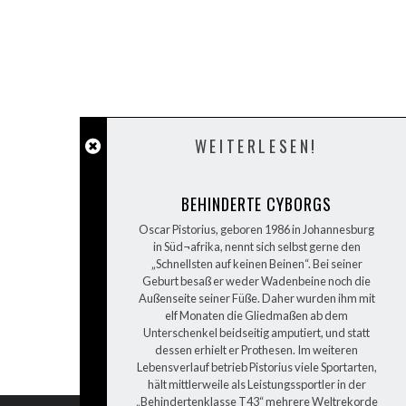
„MEIN LINKER FUSS“
EIN 
WEITERLESEN!
BEHINDERTE CYBORGS
Oscar Pistorius, geboren 1986 in Johannesburg
in Süd¬afrika, nennt sich selbst gerne den
„Schnellsten auf keinen Beinen“. Bei seiner
Geburt besaß er weder Wadenbeine noch die
Außenseite seiner Füße. Daher wurden ihm mit
elf Monaten die Gliedmaßen ab dem
Unterschenkel beidseitig amputiert, und statt
dessen erhielt er Prothesen. Im weiteren
Lebensverlauf betrieb Pistorius viele Sportarten,
hält mittlerweile als Leistungssportler in der
„Behindertenklasse T43“ mehrere Weltrekorde