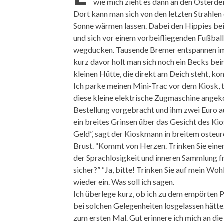
wie mich zieht es dann an den Osterdei
Dort kann man sich von den letzten Strahle
Sonne wärmen lassen. Dabei den Hippies b
und sich vor einem vorbeifliegenden Fußbal
wegducken. Tausende Bremer entspannen im
kurz davor holt man sich noch ein Becks beim
kleinen Hütte, die direkt am Deich steht, k
Ich parke meinen Mini-Trac vor dem Kiosk, t
diese kleine elektrische Zugmaschine ange
Bestellung vorgebracht und ihm zwei Euro au
ein breites Grinsen über das Gesicht des Kio
Geld”, sagt der Kioskmann in breitem osteuro
Brust. “Kommt von Herzen. Trinken Sie ein
der Sprachlosigkeit und inneren Sammlung fra
sicher?” “Ja, bitte! Trinken Sie auf mein Wohl
wieder ein. Was soll ich sagen.
Ich überlege kurz, ob ich zu dem empörten Pr
bei solchen Gelegenheiten losgelassen hät
zum ersten Mal. Gut erinnere ich mich an die