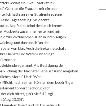
nfter Gewalt ein Zwei- Markstück
s!”. Oder an die Frau, die mir ein paar
te. Ich hatte an einer Straßenkreuzung
i eine Tageszeitung. Sie dachte
rkaufen. Kopfschüttelnd denke ich immer
ihrer Ausbeute zusammenlegten und mir
Geld zurückzunehmen. Klar, in ihren Augen
inwüchsig, und dann noch “an den
, soviel war klar. Auch die Bekannstschaft
 ihre Dienste und Waren unbedingt
oft machen.
otleidenden genannt. Als Betätigung der
rwirklichung der Nächstenliebe, ist Almosengeben
istlichen Moral”. Und: “Wer
 Pflicht, nach seinem Können dem bedürftigen
estament fordert nachdrücklich
er dich bittet, gib’ (Mt 5,42; vgl.
n’ (Apg 20,35)”.
 Eigentum (Bier) und ich bin natürlich