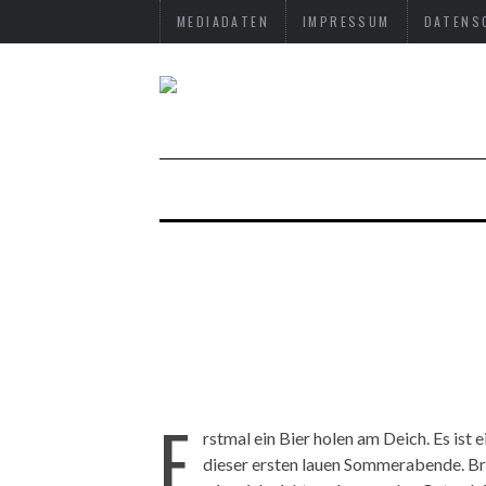
MEDIADATEN
IMPRESSUM
DATENS
E
rstmal ein Bier holen am Deich. Es ist e
dieser ersten lauen Sommerabende. B