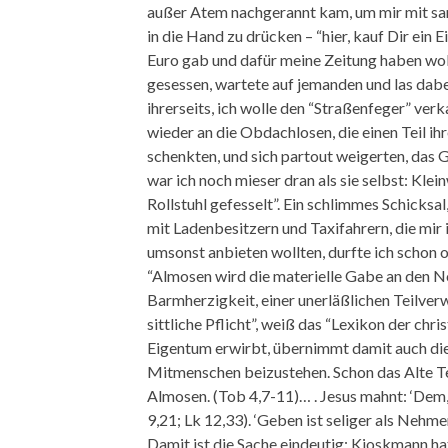
außer Atem nachgerannt kam, um mir mit sa
in die Hand zu drücken – “hier, kauf Dir ein Ei
Euro gab und dafür meine Zeitung haben woll
gesessen, wartete auf jemanden und las dabe
ihrerseits, ich wolle den “Straßenfeger” ve
wieder an die Obdachlosen, die einen Teil 
schenkten, und sich partout weigerten, das 
war ich noch mieser dran als sie selbst: Kle
Rollstuhl gefesselt”. Ein schlimmes Schicksal
mit Ladenbesitzern und Taxifahrern, die mir
umsonst anbieten wollten, durfte ich schon 
“Almosen wird die materielle Gabe an den N
Barmherzigkeit, einer unerläßlichen Teilve
sittliche Pflicht”, weiß das “Lexikon der chr
Eigentum erwirbt, übernimmt damit auch die
Mitmenschen beizustehen. Schon das Alte T
Almosen. (Tob 4,7-11)… . Jesus mahnt: ‘Dem, d
9,21; Lk 12,33). ‘Geben ist seliger als Nehme
Damit ist die Sache eindeutig: Kioskmann hat