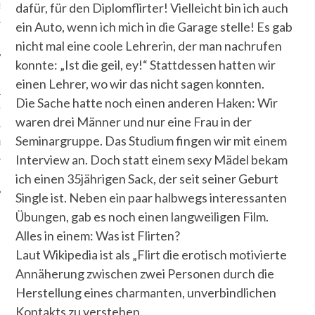
dafür, für den Diplomflirter! Vielleicht bin ich auch
S
ein Auto, wenn ich mich in die Garage stelle! Es gab
nicht mal eine coole Lehrerin, der man nachrufen
konnte: „Ist die geil, ey!“ Stattdessen hatten wir
einen Lehrer, wo wir das nicht sagen konnten.
Die Sache hatte noch einen anderen Haken: Wir
TEN
waren drei Männer und nur eine Frau in der
Seminargruppe. Das Studium fingen wir mit einem
SUM
Interview an. Doch statt einem sexy Mädel bekam
CHUTZERKLÄRUNG
ich einen 35jährigen Sack, der seit seiner Geburt
Single ist. Neben ein paar halbwegs interessanten
Übungen, gab es noch einen langweiligen Film.
Alles in einem: Was ist Flirten?
Laut Wikipedia ist als „Flirt die erotisch motivierte
Annäherung zwischen zwei Personen durch die
Herstellung eines charmanten, unverbindlichen
Kontakts zu verstehen.