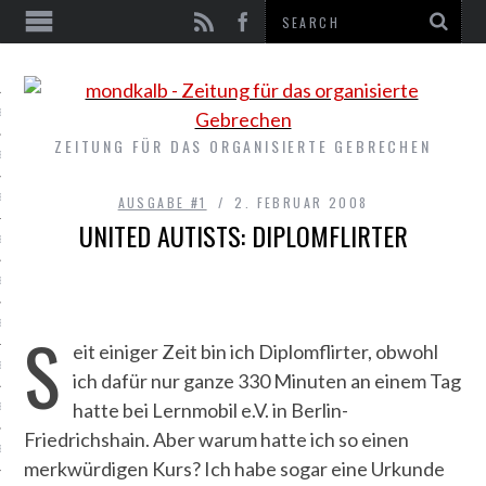
EN
E #9
ZEITUNG FÜR DAS ORGANISIERTE GEBRECHEN
E #8
E #7
AUSGABE #1
2. FEBRUAR 2008
UNITED AUTISTS: DIPLOMFLIRTER
E #6
E #5
E #4
S
eit einiger Zeit bin ich Diplomflirter, obwohl
E #3
ich dafür nur ganze 330 Minuten an einem Tag
hatte bei Lernmobil e.V. in Berlin-
E #2
Friedrichshain. Aber warum hatte ich so einen
E #1
merkwürdigen Kurs? Ich habe sogar eine Urkunde