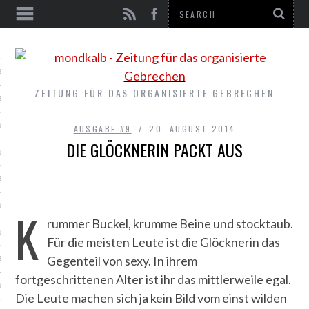
EN
E #9
ZEITUNG FÜR DAS ORGANISIERTE GEBRECHEN
E #8
E #7
AUSGABE #9
20. AUGUST 2014
DIE GLÖCKNERIN PACKT AUS
E #6
E #5
E #4
K
rummer Buckel, krumme Beine und stocktaub.
E #3
Für die meisten Leute ist die Glöcknerin das
Gegenteil von sexy. In ihrem
E #2
fortgeschrittenen Alter ist ihr das mittlerweile egal.
E #1
Die Leute machen sich ja kein Bild vom einst wilden