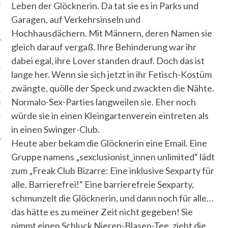
Leben der Glöcknerin. Da tat sie es in Parks und
S
Garagen, auf Verkehrsinseln und
Hochhausdächern. Mit Männern, deren Namen sie
gleich darauf vergaß. Ihre Behinderung war ihr
dabei egal, ihre Lover standen drauf. Doch das ist
lange her. Wenn sie sich jetzt in ihr Fetisch-Kostüm
TEN
zwängte, quölle der Speck und zwackten die Nähte.
Normalo-Sex-Parties langweilen sie. Eher noch
SUM
würde sie in einen Kleingartenverein eintreten als
CHUTZERKLÄRUNG
in einen Swinger-Club.
Heute aber bekam die Glöcknerin eine Email. Eine
Gruppe namens „sexclusionist_innen unlimited“ lädt
zum „Freak Club Bizarre: Eine inklusive Sexparty für
alle. Barrierefrei!“ Eine barrierefreie Sexparty,
schmunzelt die Glöcknerin, und dann noch für alle…
das hätte es zu meiner Zeit nicht gegeben! Sie
nimmt einen Schluck Nieren-Blasen-Tee, zieht die