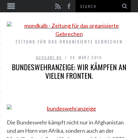
EN
E #9
ZEITUNG FÜR DAS ORGANISIERTE GEBRECHEN
E #8
E #7
AUSGABE #6
29. MÄRZ 2010
BUNDESWEHRANZEIGE: WIR KÄMPFEN AN
E #6
VIELEN FRONTEN.
E #5
E #4
E #3
E #2
Die Bundeswehr kämpft nicht nur in Afghanistan
E #1
und am Horn von Afrika, sondern auch an der