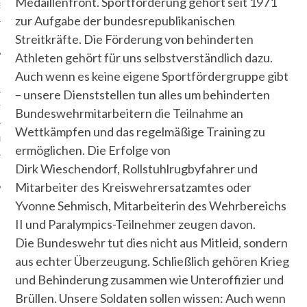
Medaillenfront. Sportförderung gehört seit 1971
S
zur Aufgabe der bundesrepublikanischen
Streitkräfte. Die Förderung von behinderten
Athleten gehört für uns selbstverständlich dazu.
Auch wenn es keine eigene Sportfördergruppe gibt
– unsere Dienststellen tun alles um behinderten
TEN
Bundeswehrmitarbeitern die Teilnahme an
Wettkämpfen und das regelmäßige Training zu
SUM
ermöglichen. Die Erfolge von
Dirk Wieschendorf, Rollstuhlrugbyfahrer und
CHUTZERKLÄRUNG
Mitarbeiter des Kreiswehrersatzamtes oder
Yvonne Sehmisch, Mitarbeiterin des Wehrbereichs
II und Paralympics-Teilnehmer zeugen davon.
Die Bundeswehr tut dies nicht aus Mitleid, sondern
aus echter Überzeugung. Schließlich gehören Krieg
und Behinderung zusammen wie Unteroffizier und
Brüllen. Unsere Soldaten sollen wissen: Auch wenn