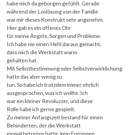
habe mich da geborgen gefühlt. Gerade
S
während der Loslösung von der Familie
war mir dieses Konstrukt sehr angenehm.
Hier gab es ein offenes Ohr
für meine Ängste, Sorgen und Probleme.
Ich habe nie einen Hehl daraus gemacht,
TEN
dass mich die Werkstatt warm
gehalten hat.
SUM
Mit Selbstbestimmung oder Selbstverwirklichung
CHUTZERKLÄRUNG
hatte das aber wenig zu
tun. So habe ich trotzdem immer ehrlich
ausgesprochen, was ich wollte. Ich
war ein kleiner Revoluzzer, und diese
Rolle habe ich gerne gespielt.
Zu meiner Anfangszeit bestand für einen
Behinderten, der die Werkstatt
einmal betreten hatte, kein Entrinnen.