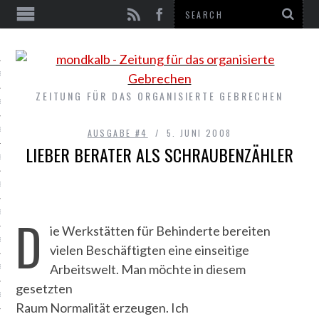
EN
E #9
ZEITUNG FÜR DAS ORGANISIERTE GEBRECHEN
E #8
E #7
AUSGABE #4
5. JUNI 2008
LIEBER BERATER ALS SCHRAUBENZÄHLER
E #6
E #5
E #4
D
ie Werkstätten für Behinderte bereiten
E #3
vielen Beschäftigten eine einseitige
Arbeitswelt. Man möchte in diesem
E #2
gesetzten
E #1
Raum Normalität erzeugen. Ich