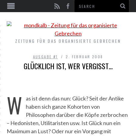
EN
E #9
ZEITUNG FÜR DAS ORGANISIERTE GEBRECHEN
E #8
E #7
AUSGABE #1
2. FEBRUAR 2008
GLÜCKLICH IST, WER VERGISST…
E #6
E #5
E #4
W
as ist denn das nun: Glück? Seit der Antike
E #3
haben sich ganze Kohorten von
Philosophen darüber die Köpfe zerbrochen
E #2
– Hedonisten, Utilitaristen usw. Ist Glück nun ein
E #1
Maximum an Lust? Oder nur ein Vorgang mit