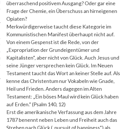
überraschend positivem Ausgang? Oder gar eine
S
Frage der Chemie, ein Überschuss an hirneigenen
Opiaten?
Merkwürdigerweise taucht diese Kategorie im
Kommunistischen Manifest überhaupt nicht auf.
Von einem Gespenst ist die Rede, von der
TEN
„Expropriation der Grundeigentümer und
Kapitalisten“, aber nicht von Glück. Auch Jesus und
SUM
seine Jünger versprechen kein Glück. Im Neuen
CHUTZERKLÄRUNG
Testament taucht das Wort an keiner Stelle auf. Als
kenne das Christentum nur Vokabeln wie Gnade,
Heil und Frieden. Anders dagegen im Alten
Testament: „Ein böses Maul wird kein Glück haben
auf Erden.“ (Psalm 140, 12)
Erst die amerikanische Verfassung aus dem Jahre
1787 benennt neben Leben und Freiheit auch das
Streben nach Glück („pursuit of happiness“) als