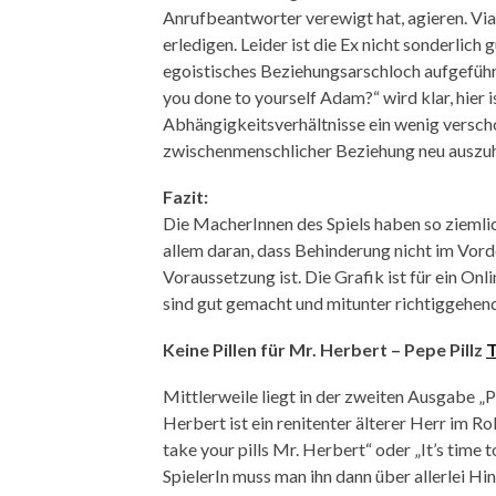
Anrufbeantworter verewigt hat, agieren. Via 
erledigen. Leider ist die Ex nicht sonderlich 
egoistisches Beziehungsarschloch aufgeführ
you done to yourself Adam?“ wird klar, hier is
Abhängigkeitsverhältnisse ein wenig versch
zwischenmenschlicher Beziehung neu auszu
Fazit:
Die MacherInnen des Spiels haben so ziemlich
allem daran, dass Behinderung nicht im Vord
Voraussetzung ist. Die Grafik ist für ein Onl
sind gut gemacht und mitunter richtiggehen
Keine Pillen für Mr. Herbert – Pepe Pillz
T
Mittlerweile liegt in der zweiten Ausgabe „Pe
Herbert ist ein renitenter älterer Herr im Ro
take your pills Mr. Herbert“ oder „It’s time 
SpielerIn muss man ihn dann über allerlei H