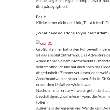
Runde lang keine Figur anrempelt, wird man
überpädagogisiert.
Fazit
:
Klicke lieber nicht den Link „Tell a friend“.
„What have you done to yourself Adam?
Großbritannien hat ja den Ruf be/enthinderu
ist das absolut zutreffend. Das Adventure 
Adam ist nach einem Motorradunfall mehrfach
lichtempfindlich und hat auch noch das Gedä
abgedunkelte Zimmer verlassen, noch weiß er
Anrufbeantworter hinterlassen. Schritt für
er vor dem Unfall verwickelt war.
Nachdem man erste Hinweise gefunden hat, 
beschäftigen: Zwei miese Typen, die Adam v
foltern.
Außerhalb der eigenen vier Wände kann Adam