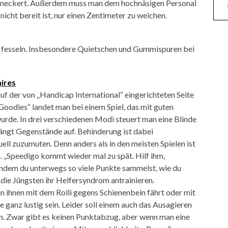
emeckert. Außerdem muss man dem hochnäsigen Personal
icht bereit ist, nur einen Zentimeter zu weichen.
u fesseln. Insbesondere Quietschen und Gummispuren bei
ires
uf der von „Handicap International“ eingerichteten Seite
odies“ landet man bei einem Spiel, das mit guten
urde. In drei verschiedenen Modi steuert man eine Blinde
fängt Gegenstände auf. Behinderung ist dabei
ell zuzumuten. Denn anders als in den meisten Spielen ist
ich. „Speedigo kommt wieder mal zu spät. Hilf ihm,
indem du unterwegs so viele Punkte sammelst, wie du
 die Jüngsten ihr Helfersyndrom antrainieren.
n ihnen mit dem Rolli gegens Schienenbein fährt oder mit
 ganz lustig sein. Leider soll einem auch das Ausagieren
. Zwar gibt es keinen Punktabzug, aber wenn man eine