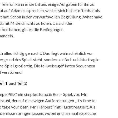
Telefon kann er sie bitten, einige Aufgaben für ihn zu
gut auf Adam zu sprechen, weil er sich bisher offenbar als
t hat. Schon in der vorwurfsvollen Begrüßung „What have
t mit Mitleid nichts zu holen. Da sich die
oben haben, gilt es die Bedingungen
handeln.
 alles richtig gemacht. Das liegt wahrscheinlich vor
ergrund des Spiels steht, sondern einfach unhinterfragte
ine-Spiel großartig. Die teilweise gefilmten Sequenzen
d verstörend.
eil 1
und
Teil 2
pe Pillz“, ein simples Jump & Run – Spiel, vor. Mr.
llstuhl, der auf die ewigen Aufforderungen „It’s time to
to take your bath, Mr. Herbert“ mit Flucht reagiert. Als
indernisse springen lassen, wobei er charmante Sprüche