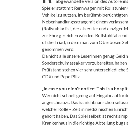
abgewandelte Version des Autorennsp
Spieler statt mit Rennwagen mit Rollstühle
Vehikel zu nutzen. Im berühmt-berüchtigten 
Nebenhandlungsstrang mit einem verlassenen
(Rollstuhlartist, der als erster und einziger
zur Ehre gereichen würden. Rollstuhlfahren
of the Triad, in dem man vom Oberbösen Seb
genommen wird.
Da nicht alle unsere LeserInnen genug Geld
Sonderschulmassaker vorzubereiten, haben
Prüfstand stehen vier sehr unterschiedlich
CDX und Pepe Pillz.
„In case you didn’t notice: This is a hospi
Wer nicht schnell genug auf Eingabeaufford
angeschnauzt. Das ist nicht nur schön selbstr
welcher Rolle – Zeit in medizinischen Einric
gehört haben. Das Spiel selbst ist recht sim
Krankenhaus in die richtige Abteilung bugs