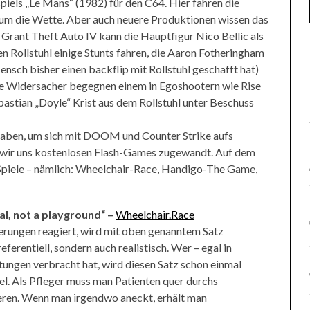
iels „Le Mans“ (1982) für den C64. Hier fahren die
n um die Wette. Aber auch neuere Produktionen wissen das
Grant Theft Auto IV kann die Hauptfigur Nico Bellic als
 Rollstuhl einige Stunts fahren, die Aaron Fotheringham
 Mensch bisher einen backflip mit Rollstuhl geschafft hat)
de Widersacher begegnen einem in Egoshootern wie Rise
astian „Doyle“ Krist aus dem Rollstuhl unter Beschuss
 haben, um sich mit DOOM und Counter Strike aufs
 wir uns kostenlosen Flash-Games zugewandt. Auf dem
e Spiele – nämlich: Wheelchair-Race, Handigo-The Game,
tal, not a playground“ –
Wheelchair.Race
erungen reagiert, wird mit oben genanntem Satz
eferentiell, sondern auch realistisch. Wer – egal in
htungen verbracht hat, wird diesen Satz schon einmal
pel. Als Pfleger muss man Patienten quer durchs
ieren. Wenn man irgendwo aneckt, erhält man