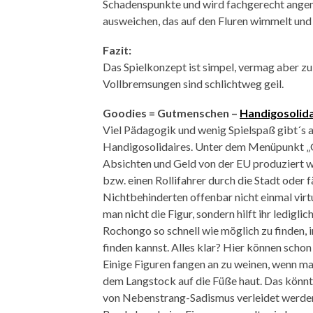
Schadenspunkte und wird fachgerecht ang
ausweichen, das auf den Fluren wimmelt und n
Fazit:
Das Spielkonzept ist simpel, vermag aber z
Vollbremsungen sind schlichtweg geil.
Goodies = Gutmenschen –
Handigosolida
Viel Pädagogik und wenig Spielspaß gibt´s a
Handigosolidaires. Unter dem Menüpunkt „Go
Absichten und Geld von der EU produziert w
bzw. einen Rollifahrer durch die Stadt oder 
Nichtbehinderten offenbar nicht einmal virtu
man nicht die Figur, sondern hilft ihr ledigl
Rochongo so schnell wie möglich zu finden, 
finden kannst. Alles klar? Hier können schon
Einige Figuren fangen an zu weinen, wenn ma
dem Langstock auf die Füße haut. Das könnte
von Nebenstrang-Sadismus verleidet werden