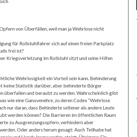
 sich
 Opfern von Überfällen, weil man ja Wehrlose nicht
ung für Rollstuhlfahrer sich auf einen freien Parkplatz
ls frei ist?
ner Kriegsverletzung im Rollstuhl sitzt und seine Hilfen
chtliche Wehrlosigkeit ein Vorteil sein kann. Behinderung
bt keine Statistik darüber, aber behinderte Bürger
en überfallen und beraubt zu werden. Wahrscheinlich gibt
was wie eine Ganovenehre, zu deren Codex “Wehrlose
ach nur daran, dass Behinderte seltener als andere Leute
ubt werden können? Die Barrieren im öffentlichen Raum
erte zu Ausgrenzungsopfern, verhindern aber
rn werden. Oder anders herum gesagt: Auch Teilhabe hat
onnaie und Handy loszuwerden, steigt. Übrigens: Ein