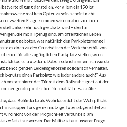
lbstverteidigung darstellen, vor allem ein 150 kg
snahmsweise mal kein Opfer zu sein, scheint nicht
nserer zweiten Frage kommen wir nun aber zu einem
rstellt, also sehr hoch geschätz wird – den für
 wenigen, die mobil genug sind, am öffentlichen Leben
umnutzung geboten, was natürlich den Parkplatzmangel
üsste es doch zu den Grundsätzen der Verkehrsethik von
 auf einen für alle zugänglichen Parkplatz stellen, wenn
ist. Ich tue es trotzdem. Dabei rede ich mir ein, ich würde
atz benötigenden Leidensgenossen solidarisch verhalten.
„Ich benutze einen Parkplatz wie jeder andere auch!“ Aus
h anstatt hinter der Tür mit dem Rollstuhlsignet auf der
 meiner genderpolitischen Normalität etwas näher.
ache, dass Behinderte als Wehrlose nicht der Wehrpflicht
art, in Gruppen fürs gemeinnützige Töten abgerichtet zu
t wird nicht von der Möglichkeit verdunkelt, am
 zerfetzt zu werden. Der Militarist aus unserer Frage