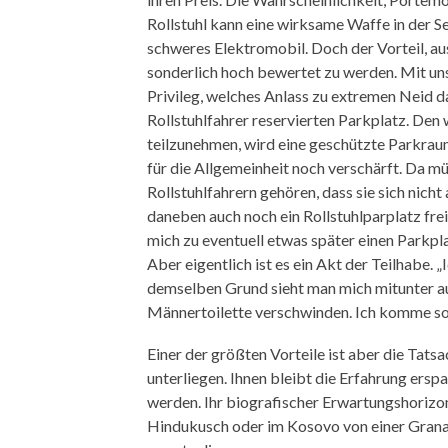
Rollstuhl kann eine wirksame Waffe in der Se
schweres Elektromobil. Doch der Vorteil, au
sonderlich hoch bewertet zu werden. Mit u
Privileg, welches Anlass zu extremen Neid da
Rollstuhlfahrer reservierten Parkplatz. Den
teilzunehmen, wird eine geschützte Parkra
für die Allgemeinheit noch verschärft. Da m
Rollstuhlfahrern gehören, dass sie sich nicht
daneben auch noch ein Rollstuhlparplatz frei 
mich zu eventuell etwas später einen Parkpl
Aber eigentlich ist es ein Akt der Teilhabe. 
demselben Grund sieht man mich mitunter auc
Männertoilette verschwinden. Ich komme so
Einer der größten Vorteile ist aber die Tats
unterliegen. Ihnen bleibt die Erfahrung ersp
werden. Ihr biografischer Erwartungshorizon
Hindukusch oder im Kosovo von einer Granate