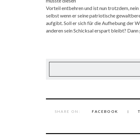
musste diesen
Vorteil entbehren und ist nun trotzdem, nein 
selbst wenn er seine patriotische gewaltbe
aufgibt. Soll er sich für die Aufhebung der 
anderen sein Schicksal erspart bleibt? Dann 
SHARE ON:
FACEBOOK