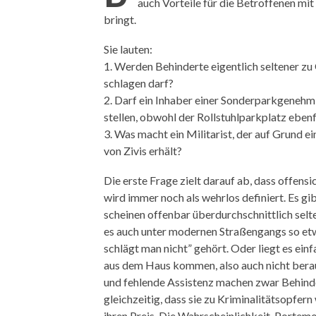
auch Vorteile für die Betroffenen mit
bringt.
Sie lauten:
1. Werden Behinderte eigentlich seltener zu
schlagen darf?
2. Darf ein Inhaber einer Sonderparkgenehmig
stellen, obwohl der Rollstuhlparkplatz ebenfal
3. Was macht ein Militarist, der auf Grund ei
von Zivis erhält?
Die erste Frage zielt darauf ab, dass offensi
wird immer noch als wehrlos definiert. Es gi
scheinen offenbar überdurchschnittlich selt
es auch unter modernen Straßengangs so et
schlägt man nicht” gehört. Oder liegt es einf
aus dem Haus kommen, also auch nicht bera
und fehlende Assistenz machen zwar Behind
gleichzeitig, dass sie zu Kriminalitätsopfe
ihren Preis. Die Wahrscheinlichkeit, Portem