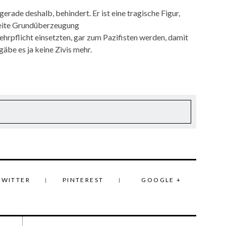
gerade deshalb, behindert. Er ist eine tragische Figur,
reite Grundüberzeugung
Wehrpflicht einsetzten, gar zum Pazifisten werden, damit
gäbe es ja keine Zivis mehr.
TWITTER
PINTEREST
GOOGLE +