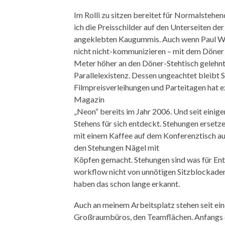
Im Rolli zu sitzen bereitet für Normalsteh
ich die Preisschilder auf den Unterseiten der
angeklebten Kaugummis. Auch wenn Paul W
nicht nicht-kommunizieren – mit dem Döner
Meter höher an den Döner-Stehtisch gelehnt 
Parallelexistenz. Dessen ungeachtet bleibt 
Filmpreisverleihungen und Parteitagen hat
Magazin
„Neon“ bereits im Jahr 2006. Und seit eini
Stehens für sich entdeckt. Stehungen ersetzen
mit einem Kaffee auf dem Konferenztisch au
den Stehungen Nägel mit
Köpfen gemacht. Stehungen sind was für Entsc
workflow nicht von unnötigen Sitzblockade
haben das schon lange erkannt.
Auch an meinem Arbeitsplatz stehen seit ein
Großraumbüros, den Teamflächen. Anfangs d