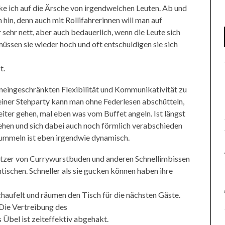
ke ich auf die Ärsche von irgendwelchen Leuten. Ab und
hin, denn auch mit Rollifahrerinnen will man auf
sehr nett, aber auch bedauerlich, wenn die Leute sich
üssen sie wieder hoch und oft entschuldigen sie sich
t.
 uneingeschränkten Flexibilität und Kommunikativität zu
 einer Stehparty kann man ohne Federlesen abschütteln,
eiter gehen, mal eben was vom Buffet angeln. Ist längst
ehen und sich dabei auch noch förmlich verabschieden
tummeln ist eben irgendwie dynamisch.
sitzer von Currywurstbuden und anderen Schnellimbissen
tischen. Schneller als sie gucken können haben ihre
chaufelt und räumen den Tisch für die nächsten Gäste.
Die Vertreibung des
Übel ist zeiteffektiv abgehakt.