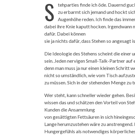
S
tehparties finde ich öde. Dauernd guc
zu erbarmt sich jemand und hockt sich 
Augenhöhe reden. Ich finde das immer 
dabei ihre Knie kaputt hocken. Irgendwann m
dafür. Dabei können
sie ja nichts dafür, dass Stehen so angesagt is
Die Ideologie des Stehens scheint die einer
sein. Jeden nervigen Small-Talk-Partner auf
denn man muss ja nur einen kleinen Schritt w
nicht so umständlich, wie vom Tisch aufzust
zu müssen. Sich in der stehenden Menge zu 
Wer steht, kann schneller wieder gehen. Be
wissen das und schätzen den Vorteil von Steh
Kunden die Ansammlung
von gesättigten Fettsäuren in sich hineinges
Lange herumzustehen wäre zu anstrengend. 
Hungergefühls als notwendiges körperliches 