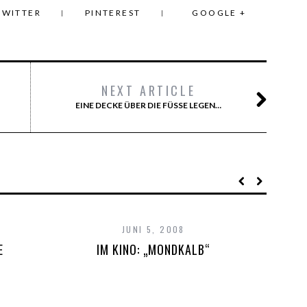
TWITTER
PINTEREST
GOOGLE +
NEXT ARTICLE
EINE DECKE ÜBER DIE FÜSSE LEGEN…
JUNI 5, 2008
E
IM KINO: „MONDKALB“