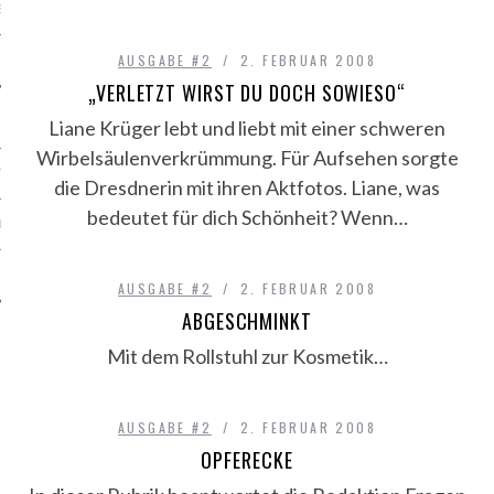
S
AUSGABE #2
2. FEBRUAR 2008
„VERLETZT WIRST DU DOCH SOWIESO“
Liane Krüger lebt und liebt mit einer schweren
Wirbelsäulenverkrümmung. Für Aufsehen sorgte
TEN
die Dresdnerin mit ihren Aktfotos. Liane, was
bedeutet für dich Schönheit? Wenn…
SUM
CHUTZERKLÄRUNG
AUSGABE #2
2. FEBRUAR 2008
ABGESCHMINKT
Mit dem Rollstuhl zur Kosmetik…
AUSGABE #2
2. FEBRUAR 2008
OPFERECKE