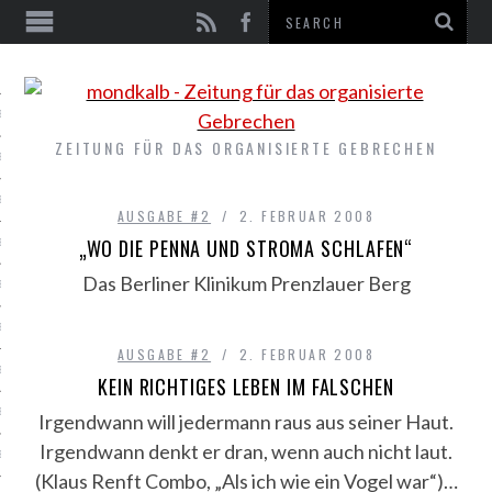
EN
E #9
ZEITUNG FÜR DAS ORGANISIERTE GEBRECHEN
E #8
E #7
AUSGABE #2
2. FEBRUAR 2008
„WO DIE PENNA UND STROMA SCHLAFEN“
E #6
Das Berliner Klinikum Prenzlauer Berg
E #5
E #4
AUSGABE #2
2. FEBRUAR 2008
E #3
KEIN RICHTIGES LEBEN IM FALSCHEN
E #2
Irgendwann will jedermann raus aus seiner Haut.
Irgendwann denkt er dran, wenn auch nicht laut.
E #1
(Klaus Renft Combo, „Als ich wie ein Vogel war“)…